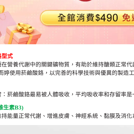
鉻型式
種在營養代謝中的關鍵礦物質，有助於維持醣類正常代
而婷使用菸鹼酸鉻，以完善的科學技術與優異的製造
實：菸鹼酸鉻最易被人體吸收，平均吸收率和存留率是
維生素
B3)
維持能量正常代謝、增進皮膚、神經系統、黏膜及消化