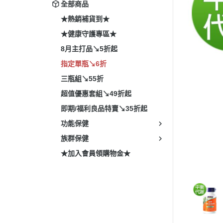
全部商品
★熱銷補貨到★
★健康守護專區★
8月主打品↘5折起
指定單瓶↘6折
三瓶組↘55折
超值優惠套組↘49折起
即期/福利良品特賣↘35折起
功能保健
族群保健
★加入會員領購物金★