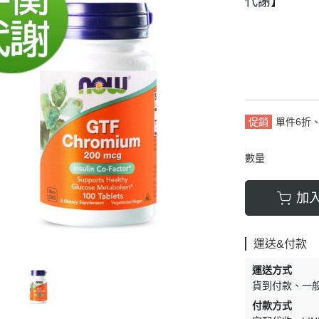
代謝◆循環好舒暢
外食族 Go均衡
代謝】
精神◆活力好旺盛
銀髮族 Go健康
強身◆調整好體質
素食族 Go安心
晶敏◆雪亮反應好
矯健◆輕鬆跑跳碰
元氣◆病後補養
促銷
單件6折、
數量
加
運送&付款
運送方式
貨到付款
一
付款方式