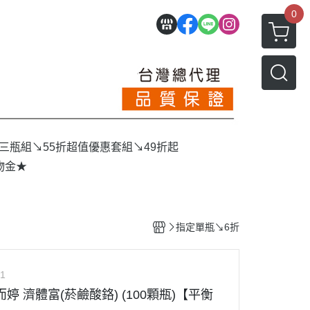
0
三瓶組↘55折
超值優惠套組↘49折起
物金★
指定單瓶↘6折
1
而婷 濟體富(菸鹼酸鉻) (100顆瓶)【平衡