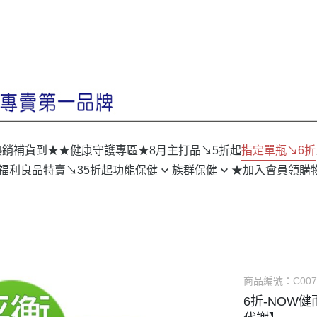
熱銷補貨到★
★健康守護專區★
8月主打品↘5折起
指定單瓶↘6折
/福利良品特賣↘35折起
功能保健
族群保健
★加入會員領購
美妍◆無瑕淨透亮
型男 Go自信
戰力◆重拾男人力
靚女 Go豐采
私密◆呵護好順暢
上班族 Go體力
窈窕◆盈戰精實美
學生族 Go機伶
商品編號：
C007
排便◆有酵更順暢
孕幼族 Go放心
6折-NOW健