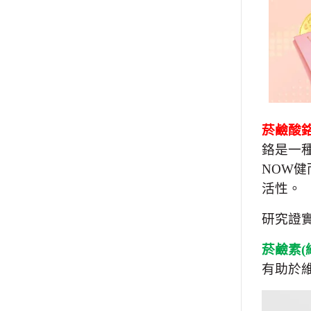
菸鹼酸
鉻是一
NOW
健
活性。
研究證
菸鹼素
(
有助於