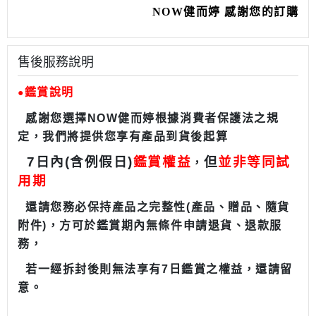
NOW健而婷 感謝您的訂購
售後服務說明
鑑賞說明
●
感謝您選擇
NOW
健而婷根據消費者保護法之規
定，我們將提供您享有產品到貨後起算
7
日內
(
含例假日
)
鑑賞
權
益
但
並非等同
試
，
用期
還請您務必保持產品之完整性
(
產品、贈品、隨貨
附件
)
，方可於鑑賞期內無條件
申請退
貨、退
款服
務，
若一經拆封後
則無法享有
7
日鑑賞之權益，還請留
意。