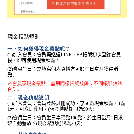
現金積點規則
一、如何獲得現金積點呢？
(1)
加入會員：
會員需透過
LINE
、
FB
帳號
初次
登錄會員
後，即可使用現金積點。
(2)
會員生日：需填寫個人資料方可於生日當月獲得贈
點
。
※
會員享現金積點，需用同樣帳號登錄，不同帳號無法
合併。
二、現金積點說明
(1)
加入會員：
會員登錄註冊成功，享
50
點現金積點，
1
點
1
元，可立即使用
。
(
現金積點期限為
90
天
)
(2)
會員生日：
會員生日享積點
100
點，於生日當月
1
日系
統自動發放。
(
現金積點期限為
30
天
)