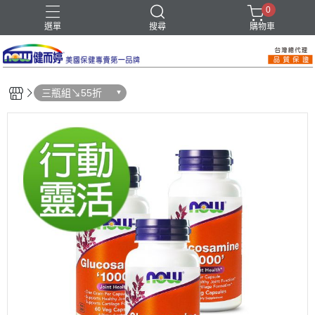
0
選單
搜尋
購物車
三瓶組↘55折