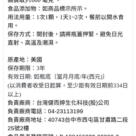
類製取
)-1000
毫克
。
食品添加物：如商品標示所示。
用法用量：
1
次
1
顆，
1
天
1~2
次，
餐前以開水食
用
。
保存方式：開封後，請將瓶蓋押緊，避免日光
直射、高溫及潮濕。
原產地：美國
保存期限
：
3
年
有效日期
:
如瓶底〔當月月底
/
年
(
西元
)
〕
(
以消費者收受日起算，至少距有效日期前
334
日
以上
)
負責廠商：台灣健而婷生化科技
(
股
)
公司
負責廠商電話：
04-23113199
負責廠商地址：
40743
台中市西屯區甘肅路二段
25
號
2
樓