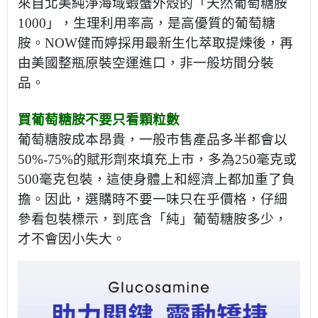
來自北美純淨海域蝦蟹外殼的「天然葡萄糖胺
1000」，生理利用率高，是高優質的葡萄糖
胺。NOW健而婷採用最新生化萃取提煉後，再
由美國整瓶原裝空運進口，非一般坊間分裝
品。
買葡萄糖胺不要只看顆粒數
葡萄糖胺成本昂貴，一般市售產品多半都會以
50%-75%的賦形劑來填充上市，多為250毫克或
500毫克包裝，這使身體上和經濟上都加重了負
擔。因此，選購時不要一味只在乎價格，仔細
參看包裝標示，到底含「純」葡萄糖胺多少，
才不會因小失大。