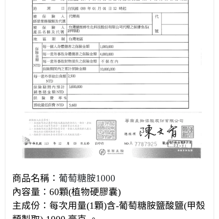
商品名稱：
葡萄糖胺
1000
內容量：
60
顆
(
植物硬膠囊
)
主成份：每次用量
(1
顆
)
含
-
葡萄糖胺鹽酸鹽
(
甲殼