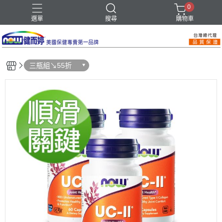
0
選單
搜尋
購物車
三瓶組↘55折