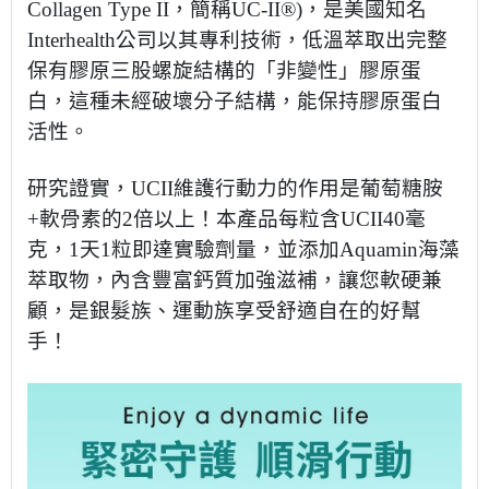
Collagen Type II，簡稱UC-II®)，是美國知名
Interhealth公司以其專利技術，低溫萃取出完整
保有膠原三股螺旋結構的「非變性」膠原蛋
白，這種未經破壞分子結構，能保持膠原蛋白
活性。
研究證實，UCII維護行動力的作用是葡萄糖胺
+軟骨素的2倍以上！本產品每粒含UCII40毫
克，1天1粒即達實驗劑量，並添加Aquamin海藻
萃取物，內含豐富鈣質加強滋補，讓您軟硬兼
顧，是銀髮族、運動族享受舒適自在的好幫
手！