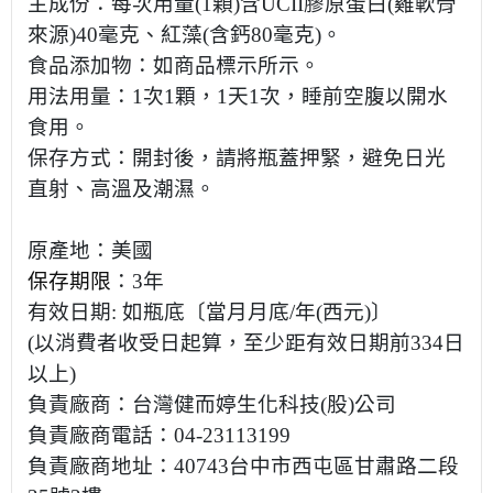
主成份：每次用量
(1
顆
)
含
UCII
膠原蛋白
(
雞軟骨
來源
)40
毫克、紅藻
(
含鈣
80
毫克
)
。
食品添加物：如商品標示所示。
用法用量：
1
次
1
顆，
1
天
1
次，睡前空腹以開水
食用。
保存方式：開封後，請將瓶蓋押緊，避免日光
直射、高溫及潮濕。
原產地：美國
保存期限
：
3
年
有效日期
:
如瓶底〔當月月底
/
年
(
西元
)
〕
(
以消費者收受日起算，至少距有效日期前
334
日
以上
)
負責廠商：台灣健而婷生化科技
(
股
)
公司
負責廠商電話：
04-23113199
負責廠商地址：
40743
台中市西屯區甘肅路二段