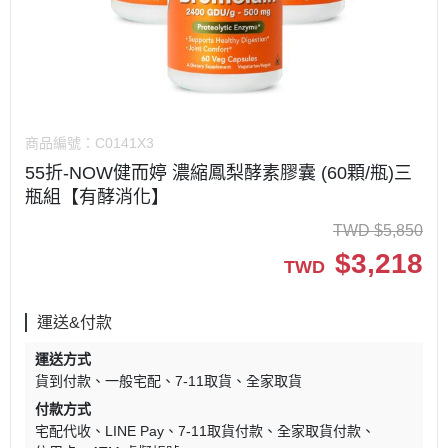
商品編號：
C0141X3
55折-NOW健而婷 濃縮鳳梨酵素膠囊 (60顆/瓶)三
瓶組【有酵消化】
TWD
$
5,850
$
3,218
TWD
運送&付款
運送方式
貨到付款
一般宅配
7-11取貨
全家取貨
付款方式
宅配代收
LINE Pay
7-11取貨付款
全家取貨付款