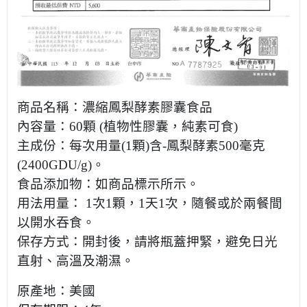
商品名稱：濃縮鳳梨酵素膠囊食品
內容量：
60
顆
(
植物性膠囊，純素可食
)
主成份：每次用量
(1
顆
)
含
-
鳳梨酵素
500
毫克
(2400GDU/g)
。
食品添加物：如商品標示所示。
用法用量：
1
次
1
顆，
1
天
1
次，隨餐或於兩餐間
以開水吞食。
保存方式：開封後，請將瓶蓋押緊，避免日光
直射、高溫及潮濕。
原產地：美國