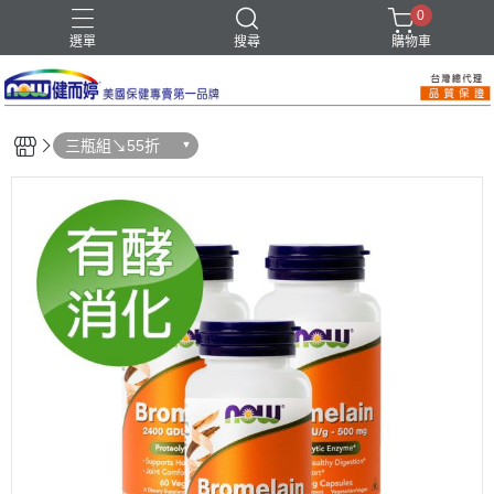
0
選單
搜尋
購物車
三瓶組↘55折