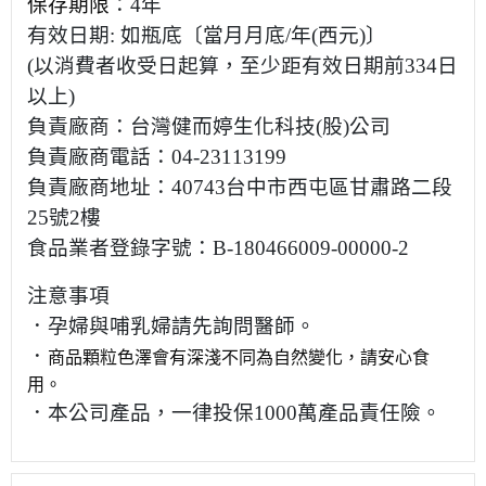
保存期限
：
4
年
有效日期
:
如瓶底〔當月月底
/
年
(
西元
)
〕
(
以消費者收受日起算，至少距有效日期前
334
日
以上
)
負責廠商：台灣健而婷生化科技
(
股
)
公司
負責廠商電話：
04-23113199
負責廠商地址：
40743
台中市西屯區甘肅路二段
25
號
2
樓
食品業者登錄字號：
B-180466009-00000-2
注意事項
．孕婦與哺乳婦請先詢問醫師。
．
商品顆粒色澤會有深淺不同為自然變化，請安心食
用。
．本公司產品，一律投保
1000
萬產品責任險。