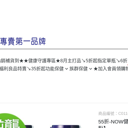
熱銷補貨到★
★健康守護專區★
8月主打品↘5折起
指定單瓶↘6折
/福利良品特賣↘35折起
功能保健
族群保健
★加入會員領購
美妍◆無瑕淨透亮
型男 Go自信
戰力◆重拾男人力
靚女 Go豐采
私密◆呵護好順暢
上班族 Go體力
窈窕◆盈戰精實美
學生族 Go機伶
商品編號：
C011
排便◆有酵更順暢
孕幼族 Go放心
55折-NOW