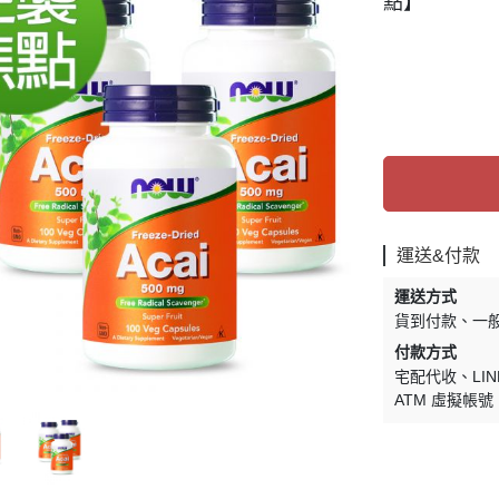
代謝◆循環好舒暢
外食族 Go均衡
點】
精神◆活力好旺盛
銀髮族 Go健康
強身◆調整好體質
素食族 Go安心
晶敏◆雪亮反應好
矯健◆輕鬆跑跳碰
元氣◆病後補養
運送&付款
運送方式
貨到付款
一
付款方式
宅配代收
LIN
ATM 虛擬帳號