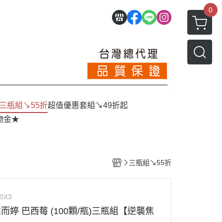
0
三瓶組↘55折
超值優惠套組↘49折起
物金★
三瓶組↘55折
0X3
健而婷 巴西莓 (100顆/瓶)三瓶組【逆襲焦