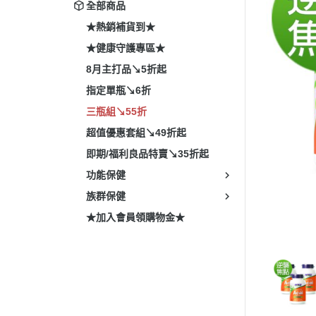
全部商品
★熱銷補貨到★
★健康守護專區★
8月主打品↘5折起
指定單瓶↘6折
三瓶組↘55折
超值優惠套組↘49折起
即期/福利良品特賣↘35折起
功能保健
族群保健
★加入會員領購物金★